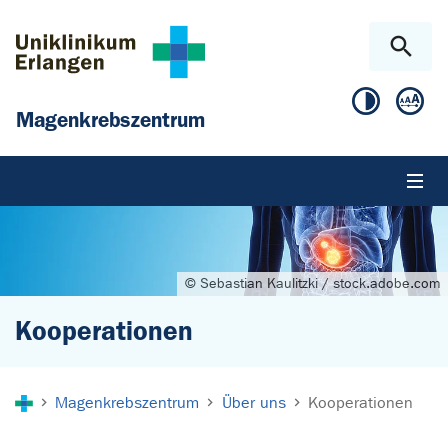
Zum Hauptinhalt springen
Skip to page footer
Magenkrebszentrum
© Sebastian Kaulitzki / stock.adobe.com
Kooperationen
Sie sind hier:
Magenkrebszentrum
Über uns
Kooperationen